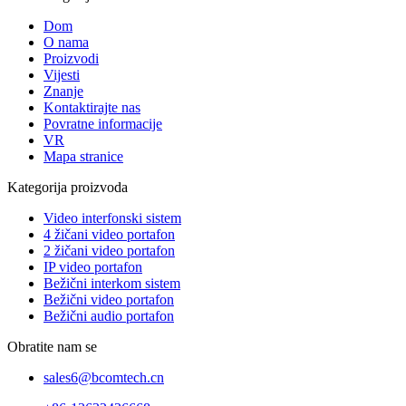
Dom
O nama
Proizvodi
Vijesti
Znanje
Kontaktirajte nas
Povratne informacije
VR
Mapa stranice
Kategorija proizvoda
Video interfonski sistem
4 žičani video portafon
2 žičani video portafon
IP video portafon
Bežični interkom sistem
Bežični video portafon
Bežični audio portafon
Obratite nam se
sales6@bcomtech.cn