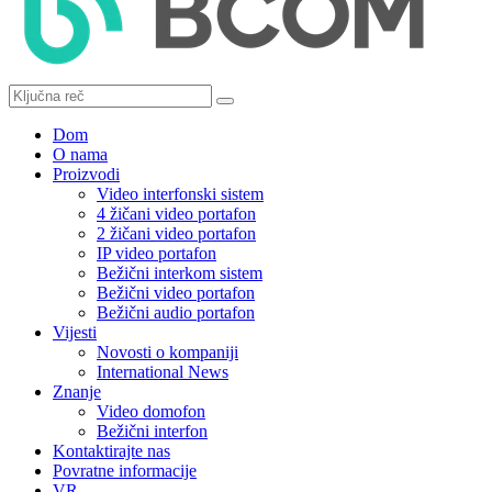
Dom
O nama
Proizvodi
Video interfonski sistem
4 žičani video portafon
2 žičani video portafon
IP video portafon
Bežični interkom sistem
Bežični video portafon
Bežični audio portafon
Vijesti
Novosti o kompaniji
International News
Znanje
Video domofon
Bežični interfon
Kontaktirajte nas
Povratne informacije
VR