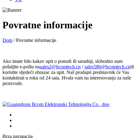
Povratne informacije
Dom
/ Povratne informacije
Ako imate bilo kakav upit o ponudi ili saradnji, slobodno nam
pošaljite e-poštu na
sales2@bcomtech.cn
/
sales586@bcomtech.cn
ili
koristite sljedeći obrazac za upit. Naš prodajni predstavnik će Vas
kontaktirati u roku od 24 sata. Hvala vam na interesovanju za naše
proizvode.
Brza navigacija