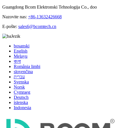
Guangdong Bcom Elektronski Tehnologija Co., doo
Nazovite nas:
+86-13632426668
E-pošte:
sales6@bcomtech.cn
Jezik
bosanski
English
Melayu
বাংলা
România limbi
slovenčina
עברית
Svenska
Norsk
Cymraeg
Deutsch
íslenska
Indonesia